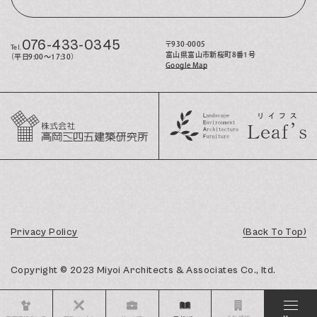
076-433-0345
〒930-0005
Tel.
富山県富山市新桜町8番1号
（平日9:00〜17:30）
Google Map
Privacy Policy
(Back To Top)
Copyright © 2023 Miyoi Architects & Associates Co., ltd.