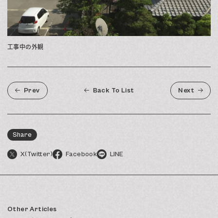
工事中の外観
Prev
Back To List
Next
Share
X(Twitter)
Facebook
LINE
Other Articles