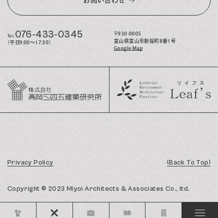
076-433-0345
〒930-0005
Tel.
富山県富山市新桜町8番1号
（平日9:00〜17:30）
Google Map
Privacy Policy
(Back To Top)
Copyright © 2023 Miyoi Architects & Associates Co., ltd.