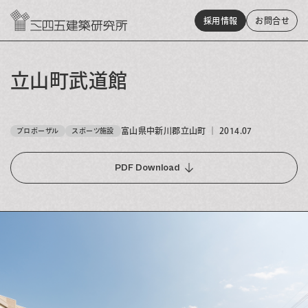
採用情報
お問
合
せ
立山町武道館
富山県中新川郡立山町
｜
2014.07
プロポーザル
スポーツ施設
PDF Download