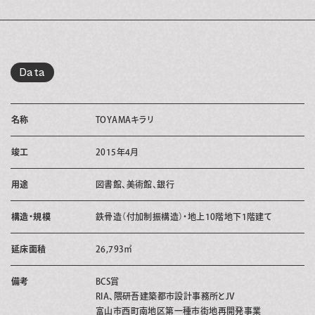
Data
名称
TOYAMAキラリ
竣工
2015年4月
用途
図書館、美術館、銀行
構造・規模
鉄骨造（付加制振構造）・地上10階地下1階建て
延床面積
26,793㎡
備考
BCS賞
RIA、隈研吾建築都市設計事務所とJV
富山市西町南地区第一種市街地再開発事業