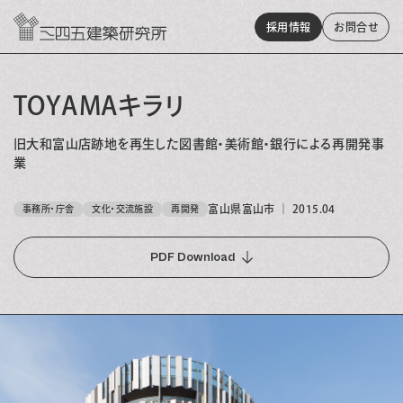
採用情報
お問
合
せ
TOYAMAキラリ
旧大和富山店跡地を再生した図書館・美術館・銀行による再開発事
業
富山県富山市
｜
2015.04
事務所・庁舎
文化・交流施設
再開発
PDF Download