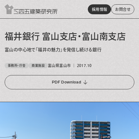
採用情報
お問
合
せ
福井銀行 富山支店・富山南支店
富山の中心地で「福井の魅力」を発信し続ける銀行
富山県富山市
｜
2017.10
事務所・庁舎
商業施設
PDF Download